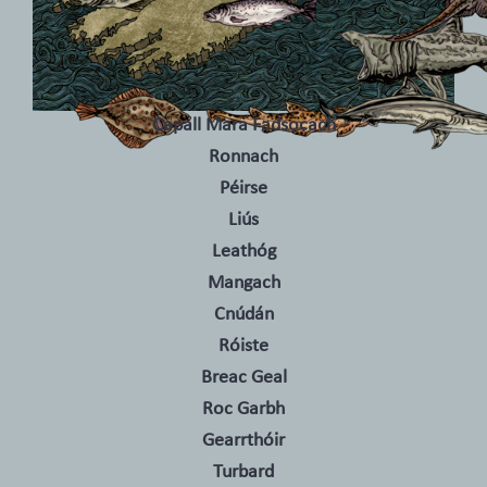
Capall Mara Fadsocach
Ronnach
Péirse
Liús
Leathóg
Mangach
Cnúdán
Róiste
Breac Geal
Roc Garbh
Gearrthóir
Turbard