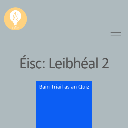
Éisc: Leibhéal 2
Bain Triail as an Quiz