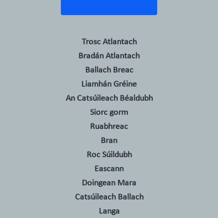
Trosc Atlantach
Bradán Atlantach
Ballach Breac
Liamhán Gréine
An Catsúileach Béaldubh
Siorc gorm
Ruabhreac
Bran
Roc Súildubh
Eascann
Doingean Mara
Catsúileach Ballach
Langa