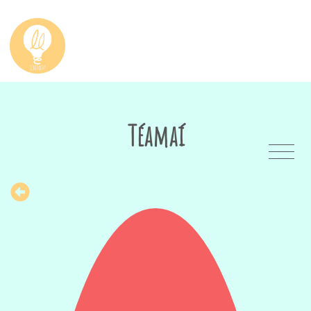
Téamaí