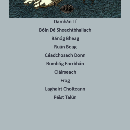
Damhán Tí
Bóín Dé Sheachtbhallach
Bánóg Bheag
Ruán Beag
Céadchosach Donn
Bumbóg Earrbhán
Cláirseach
Frog
Laghairt Choiteann
Péist Talún