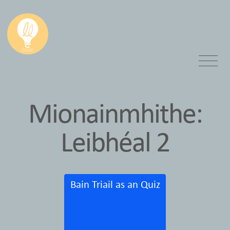
Mionainmhithe:
Leibhéal 2
Bain Triail as an Quiz