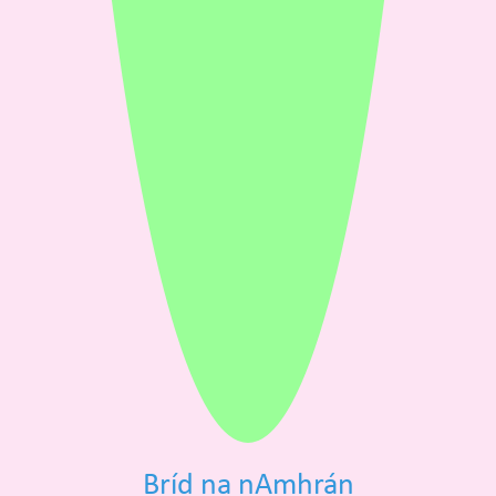
Bríd na nAmhrán