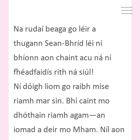
Na rudaí beaga go léir a
thugann Sean-Bhríd léi ní
bhíonn aon chaint acu ná ní
fhéadfaidís rith ná siúl!
Ní dóigh liom go raibh mise
riamh mar sin. Bhí caint mo
dhóthain riamh agam—an
iomad a deir mo Mham. Níl aon