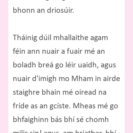
bhonn an driosúir.
Tháinig dúil mhallaithe agam
féin ann nuair a fuair mé an
boladh breá go léir uaidh, agus
nuair d'imigh mo Mham in airde
staighre bhain mé oiread na
fríde as an gcíste. Mheas mé go
bhfaighinn bás bhí sé chomh