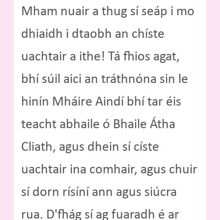
Mham nuair a thug sí seáp i mo
dhiaidh i dtaobh an chíste
uachtair a ithe! Tá fhios agat,
bhí súil aici an tráthnóna sin le
hinín Mháire Aindí bhí tar éis
teacht abhaile ó Bhaile Átha
Cliath, agus dhein sí císte
uachtair ina comhair, agus chuir
sí dorn rísíní ann agus siúcra
rua. D'fhág sí ag fuaradh é ar