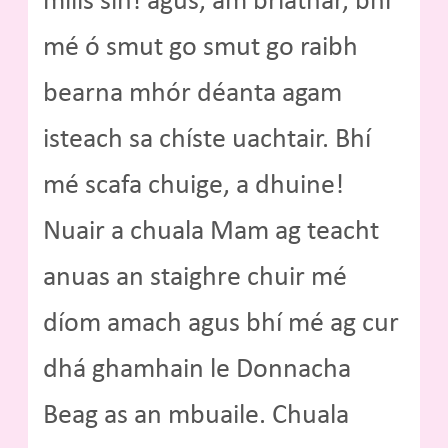
milis sin! agus, am briathar, bhí
mé ó smut go smut go raibh
bearna mhór déanta agam
isteach sa chíste uachtair. Bhí
mé scafa chuige, a dhuine!
Nuair a chuala Mam ag teacht
anuas an staighre chuir mé
díom amach agus bhí mé ag cur
dhá ghamhain le Donnacha
Beag as an mbuaile. Chuala