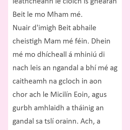
leathcheann le cloich is ghearán
Beit le mo Mham mé.
Nuair d'imigh Beit abhaile
cheistigh Mam mé féin. Dhein
mé mo dhícheall á mhiniú di
nach leis an ngandal a bhí mé ag
caitheamh na gcloch in aon
chor ach le Micilín Eoin, agus
gurbh amhlaidh a tháinig an
gandal sa tslí orainn. Ach, a