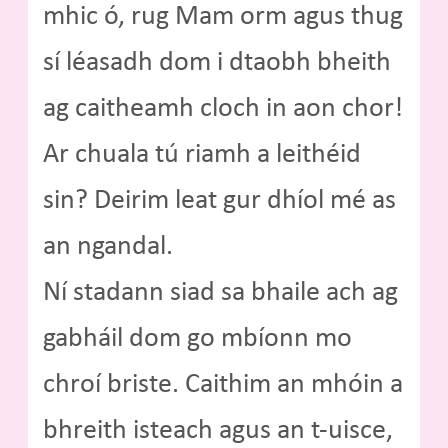
mhic ó, rug Mam orm agus thug
sí léasadh dom i dtaobh bheith
ag caitheamh cloch in aon chor!
Ar chuala tú riamh a leithéid
sin? Deirim leat gur dhíol mé as
an ngandal.
Ní stadann siad sa bhaile ach ag
gabháil dom go mbíonn mo
chroí briste. Caithim an mhóin a
bhreith isteach agus an t-uisce,