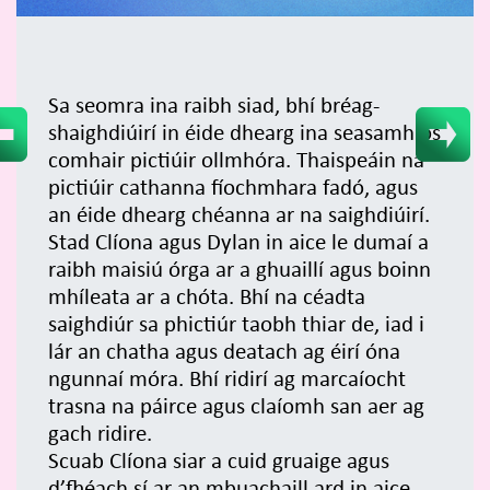
Sa seomra ina raibh siad, bhí bréag-
shaighdiúirí in éide dhearg ina seasamh os
comhair pictiúir ollmhóra. Thaispeáin na
pictiúir cathanna fíochmhara fadó, agus
an éide dhearg chéanna ar na saighdiúirí.
Stad Clíona agus Dylan in aice le dumaí a
raibh maisiú órga ar a ghuaillí agus boinn
mhíleata ar a chóta. Bhí na céadta
saighdiúr sa phictiúr taobh thiar de, iad i
lár an chatha agus deatach ag éirí óna
ngunnaí móra. Bhí ridirí ag marcaíocht
trasna na páirce agus claíomh san aer ag
gach ridire.
Scuab Clíona siar a cuid gruaige agus
d’fhéach sí ar an mbuachaill ard in aice