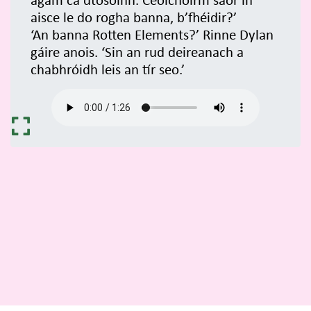
agam cá dtosóinn. Ceolchoirm saor in
aisce le do rogha banna, b’fhéidir?’
‘An banna Rotten Elements?’ Rinne Dylan
gáire anois. ‘Sin an rud deireanach a
chabhróidh leis an tír seo.’