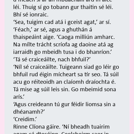
léi. Thuig sí go tobann gur thaitin sé léi.
Bhí sé ionraic.
‘Sea, tuigim cad atá i gceist agat,’ ar sí.
‘Féach,’ ar sé, agus a ghuthán á
thaispeáint aige. ‘Caoga milliún amharc.
Na mílte trácht scríofa ag daoine atá ag
iarraidh go mbeidh tusa i do bhanríon.’
‘Tá sé craiceáilte, nach bhfuil?’
‘Níl sé craiceáilte. Tuigeann siad go léir go
bhfuil rud éigin mícheart sa tír seo. Tá súil
acu go réiteoidh an claíomh draíochta é.
Tá mise ag súil leis sin. Go mbeimid sona
arís.’
‘Agus creideann tú gur féidir liomsa sin a
dhéanamh?’
‘Creidim.’
Rinne Clíona gáire. ‘Ní bheadh tuairim