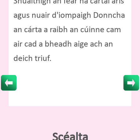
Shuaithigh an fear na cártaí arís
agus nuair d'iompaigh Donncha
an cárta a raibh an cúinne cam
air cad a bheadh aige ach an
deich triuf.
Scéalta