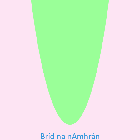
Bríd na nAmhrán