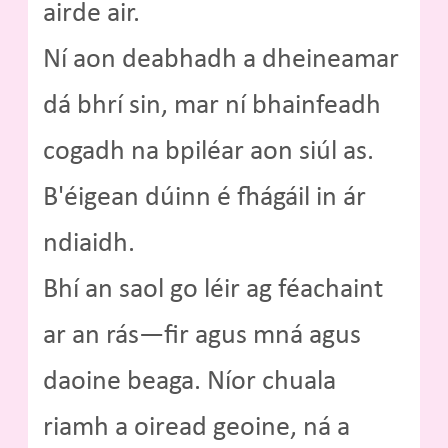
airde air.
Ní aon deabhadh a dheineamar
dá bhrí sin, mar ní bhainfeadh
cogadh na bpiléar aon siúl as.
B'éigean dúinn é fhágáil in ár
ndiaidh.
Bhí an saol go léir ag féachaint
ar an rás—fir agus mná agus
daoine beaga. Níor chuala
riamh a oiread geoine, ná a