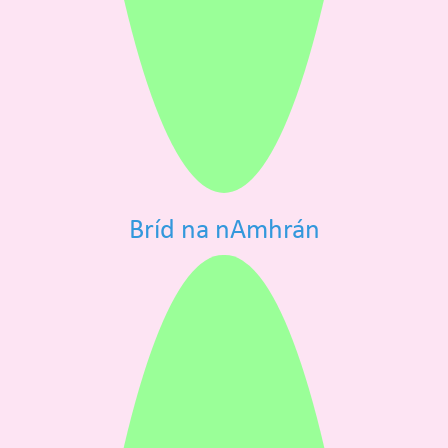
Bríd na nAmhrán