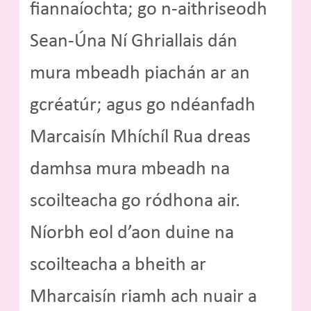
fiannaíochta; go n-aithriseodh
Sean-Úna Ní Ghriallais dán
mura mbeadh piachán ar an
gcréatúr; agus go ndéanfadh
Marcaisín Mhíchíl Rua dreas
damhsa mura mbeadh na
scoilteacha go ródhona air.
Níorbh eol d’aon duine na
scoilteacha a bheith ar
Mharcaisín riamh ach nuair a