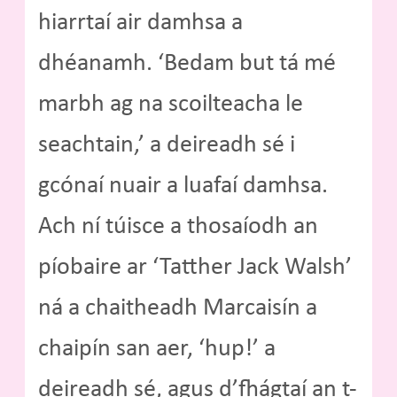
hiarrtaí air damhsa a
dhéanamh. ‘Bedam but tá mé
marbh ag na scoilteacha le
seachtain,’ a deireadh sé i
gcónaí nuair a luafaí damhsa.
Ach ní túisce a thosaíodh an
píobaire ar ‘Tatther Jack Walsh’
ná a chaitheadh Marcaisín a
chaipín san aer, ‘hup!’ a
deireadh sé, agus d’fhágtaí an t-