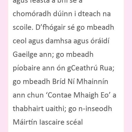
agus féasta a bhí sé a
chomóradh dúinn i dteach na
scoile. D’fhógair sé go mbeadh
ceol agus damhsa agus óráidí
Gaeilge ann; go mbeadh
píobaire ann ón gCeathrú Rua;
go mbeadh Bríd Ní Mhainnín
ann chun ‘Contae Mhaigh Eo’ a
thabhairt uaithi; go n-inseodh
Máirtín Iascaire scéal