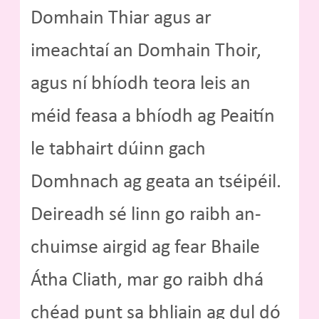
Domhain Thiar agus ar
imeachtaí an Domhain Thoir,
agus ní bhíodh teora leis an
méid feasa a bhíodh ag Peaitín
le tabhairt dúinn gach
Domhnach ag geata an tséipéil.
Deireadh sé linn go raibh an-
chuimse airgid ag fear Bhaile
Átha Cliath, mar go raibh dhá
chéad punt sa bhliain ag dul dó