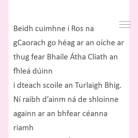
Beidh cuimhne i Ros na
gCaorach go héag ar an oíche ar
thug fear Bhaile Átha Cliath an
fhleá dúinn
i dteach scoile an Turlaigh Bhig.
Ní raibh d’ainm ná de shloinne
againn ar an bhfear céanna
riamh