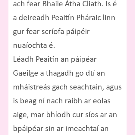
ach fear Bhaile Átha Cliath. Is é
a deireadh Peaitín Pháraic linn
gur fear scríofa páipéir
nuaíochta é.
Léadh Peaitín an páipéar
Gaeilge a thagadh go dtí an
mháistreás gach seachtain, agus
is beag ní nach raibh ar eolas
aige, mar bhíodh cur síos ar an
bpáipéar sin ar imeachtaí an