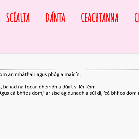
SCÉALTA
DÁNTA
CEACHTANNA
C
hrom an mháthair agus phóg a maicín.
 ba iad na focail dheiridh a dúirt sí léi féin:
Agus cá bhfios dom,’ ar sise ag dúnadh a súl di, ‘cá bhfios do