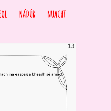
EOL
NÁDÚR
NUACHT
13
m nach ina easpag a bheadh sé amach