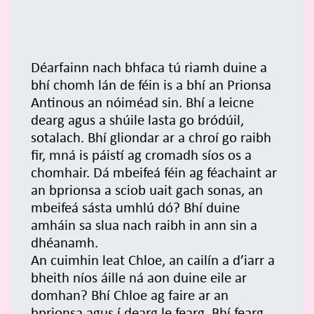
Déarfainn nach bhfaca tú riamh duine a
bhí chomh lán de féin is a bhí an Prionsa
Antinous an nóiméad sin. Bhí a leicne
dearg agus a shúile lasta go bródúil,
sotalach. Bhí gliondar ar a chroí go raibh
fir, mná is páistí ag cromadh síos os a
chomhair. Dá mbeifeá féin ag féachaint ar
an bprionsa a sciob uait gach sonas, an
mbeifeá sásta umhlú dó? Bhí duine
amháin sa slua nach raibh in ann sin a
dhéanamh.
An cuimhin leat Chloe, an cailín a d’iarr a
bheith níos áille ná aon duine eile ar
domhan? Bhí Chloe ag faire ar an
bprionsa agus í dearg le fearg. Bhí fearg