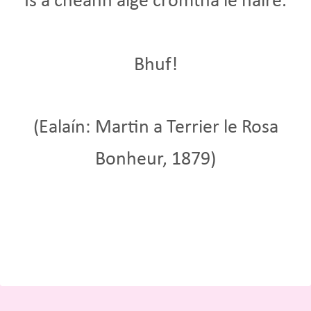
Is a cheann aige cromtha le náire.
Bhuf!
(Ealaín: Martin a Terrier le Rosa
Bonheur, 1879)