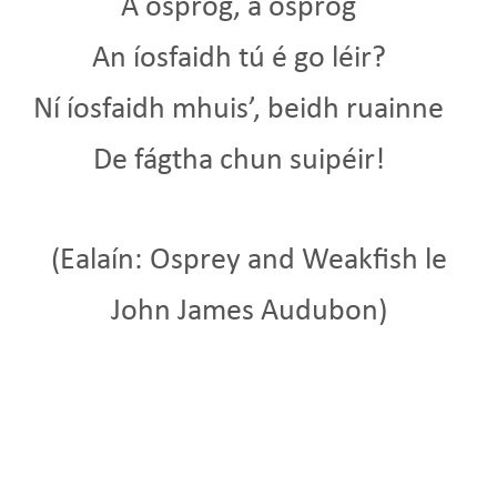
A ospróg, a ospróg
An íosfaidh tú é go léir?
Ní íosfaidh mhuis’, beidh ruainne
De fágtha chun suipéir!
(Ealaín: Osprey and Weakfish le
John James Audubon)