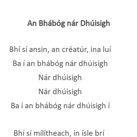
An Bhábóg nár Dhúisigh
Bhí sí ansin, an créatúr, ina luí
Ba í an bhábóg nár dhúisigh
Nár dhúisigh
Nár dhúisigh
Ba í an bhábóg nár dhúisigh í
Bhí sí mílítheach, in ísle brí