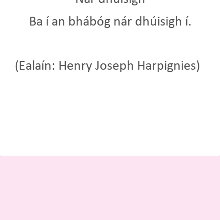
Ba í an bhábóg nár dhúisigh í.
(Ealaín: Henry Joseph Harpignies)