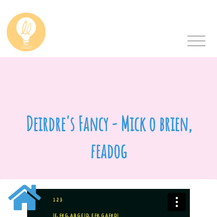
Deirdre's Fancy - Mick o brien,
feadog