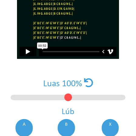
Luas
100
%
Lúb
A
B
X