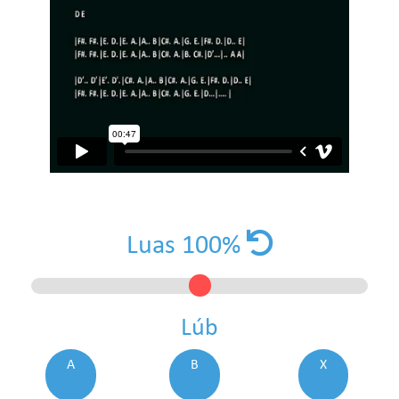
Luas
100
%
Lúb
A
B
X