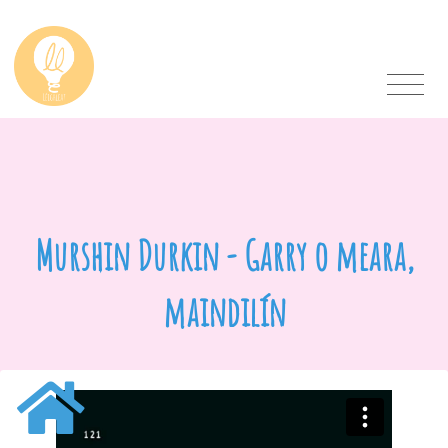
Murshin Durkin - Garry o meara,
maindilín