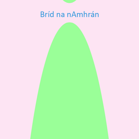
Bríd na nAmhrán