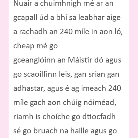
Nuair a chuimhnigh mé ar an
gcapall úd a bhí sa leabhar aige
a rachadh an 240 míle in aon ló,
cheap mé go
gceanglóinn an Máistir dó agus
go scaoilfinn leis, gan srian gan
adhastar, agus é ag imeach 240
míle gach aon chúig nóiméad,
riamh is choíche go dtiocfadh
sé go bruach na haille agus go