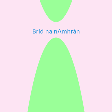
Bríd na nAmhrán