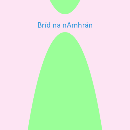
Bríd na nAmhrán