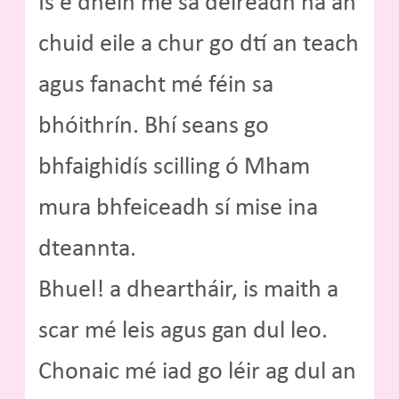
Is é dhein mé sa deireadh ná an
chuid eile a chur go dtí an teach
agus fanacht mé féin sa
bhóithrín. Bhí seans go
bhfaighidís scilling ó Mham
mura bhfeiceadh sí mise ina
dteannta.
Bhuel! a dheartháir, is maith a
scar mé leis agus gan dul leo.
Chonaic mé iad go léir ag dul an