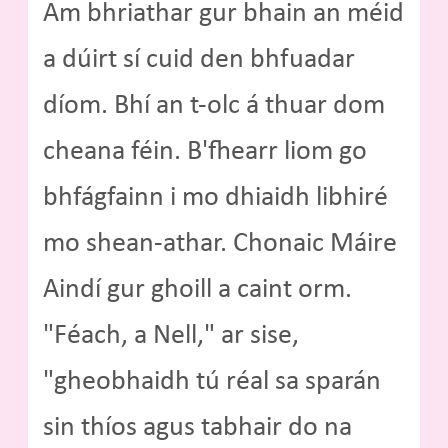
Am bhriathar gur bhain an méid
a dúirt sí cuid den bhfuadar
díom. Bhí an t-olc á thuar dom
cheana féin. B'fhearr liom go
bhfágfainn i mo dhiaidh libhiré
mo shean-athar. Chonaic Máire
Aindí gur ghoill a caint orm.
"Féach, a Nell," ar sise,
"gheobhaidh tú réal sa sparán
sin thíos agus tabhair do na