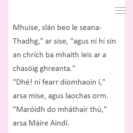
Mhuise, slán beo le seana-
Thadhg," ar sise, "agus ní hí sin
an chrích ba mhaith leis ar a
chasóig ghreanta."
"Dhé! ní fearr díomhaoin í,"
arsa mise, agus laochas orm.
"Maróidh do mháthair thú,"
arsa Máire Aindí.