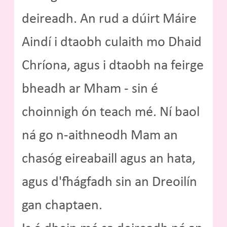
deireadh. An rud a dúirt Máire
Aindí i dtaobh culaith mo Dhaid
Chríona, agus i dtaobh na feirge
bheadh ar Mham - sin é
choinnigh ón teach mé. Ní baol
ná go n-aithneodh Mam an
chasóg eireabaill agus an hata,
agus d'fhágfadh sin an Dreoilín
gan chaptaen.