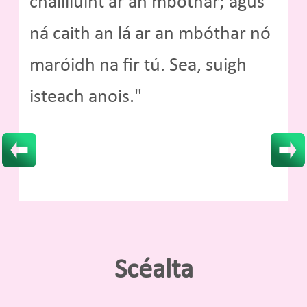
chailliúint ar an mbóthar; agus
ná caith an lá ar an mbóthar nó
maróidh na fir tú. Sea, suigh
isteach anois."
Scéalta