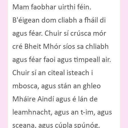
Mam faobhar uirthi féin.
B'éigean dom cliabh a fháil di
agus féar. Chuir sí crúsca mór
cré Bheit Mhór síos sa chliabh
agus féar faoi agus timpeall air.
Chuir sí an citeal isteach i
mbosca, agus stán an ghleo
Mháire Aindí agus é lán de
leamhnacht, agus an t-im, agus
sceana, agus cúpla spúnóg,