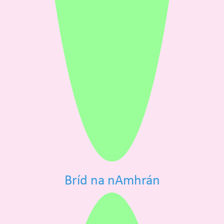
Bríd na nAmhrán