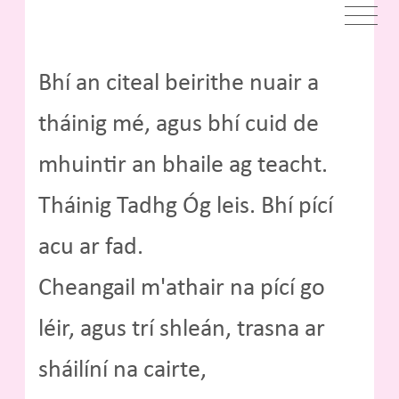
Bhí an citeal beirithe nuair a
tháinig mé, agus bhí cuid de
mhuintir an bhaile ag teacht.
Tháinig Tadhg Óg leis. Bhí pící
acu ar fad.
Cheangail m'athair na pící go
léir, agus trí shleán, trasna ar
sháilíní na cairte,