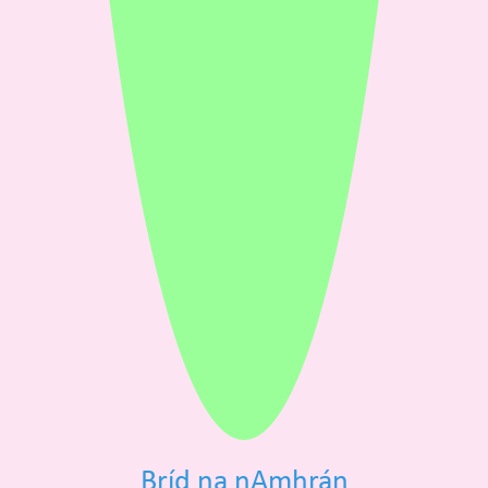
Bríd na nAmhrán