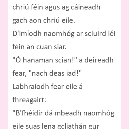
chriú féin agus ag cáineadh
gach aon chriú eile.
D'imíodh naomhóg ar sciuird léi
féin an cuan siar.
"Ó hanaman scian!" a deireadh
fear, "nach deas iad!"
Labhraíodh fear eile á
fhreagairt:
"B'fhéidir dá mbeadh naomhóg
eile suas lena gcliathán gur