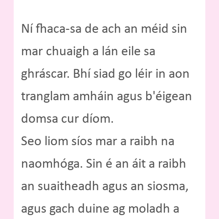
Ní fhaca-sa de ach an méid sin
mar chuaigh a lán eile sa
ghráscar. Bhí siad go léir in aon
tranglam amháin agus b'éigean
domsa cur díom.
Seo liom síos mar a raibh na
naomhóga. Sin é an áit a raibh
an suaitheadh agus an siosma,
agus gach duine ag moladh a