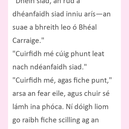
"Dhein siad, an rud a
dhéanfaidh siad inniu arís—an
suae a bhreith leo ó Bhéal
Carraige."
"Cuirfidh mé cúig phunt leat
nach ndéanfaidh siad."
"Cuirfidh mé, agas fiche punt,"
arsa an fear eile, agus chuir sé
lámh ina phóca. Ní dóigh liom
go raibh fiche scilling ag an