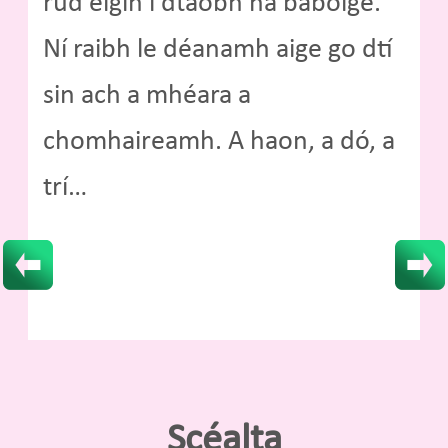
rud éigin i dtaobh na bábóige.
Ní raibh le déanamh aige go dtí
sin ach a mhéara a
chomhaireamh. A haon, a dó, a
trí…
Scéalta