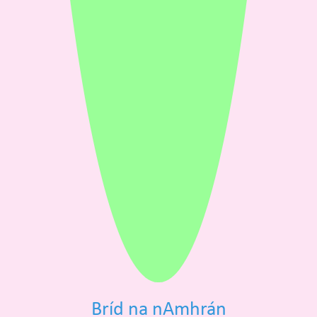
Bríd na nAmhrán