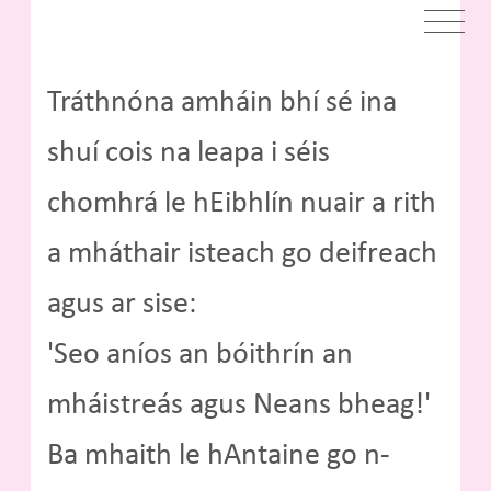
Tráthnóna amháin bhí sé ina
shuí cois na leapa i séis
chomhrá le hEibhlín nuair a rith
a mháthair isteach go deifreach
agus ar sise:
'Seo aníos an bóithrín an
mháistreás agus Neans bheag!'
Ba mhaith le hAntaine go n-