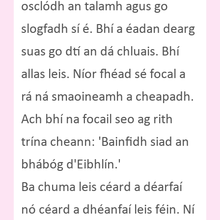
osclódh an talamh agus go
slogfadh sí é. Bhí a éadan dearg
suas go dtí an dá chluais. Bhí
allas leis. Níor fhéad sé focal a
rá ná smaoineamh a cheapadh.
Ach bhí na focail seo ag rith
trína cheann: 'Bainfidh siad an
bhábóg d'Eibhlín.'
Ba chuma leis céard a déarfaí
nó céard a dhéanfaí leis féin. Ní