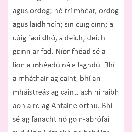
agus ordóg; nó trí mhéar, ordóg
agus laidhricín; sin cúig cinn; a
cúig faoi dhó, a deich; deich
gcinn ar fad. Níor fhéad sé a
líon a mhéadú ná a laghdú. Bhí
a mháthair ag caint, bhí an
mháistreás ag caint, ach ní raibh
aon aird ag Antaine orthu. Bhí
sé ag fanacht nó go n-abrófaí