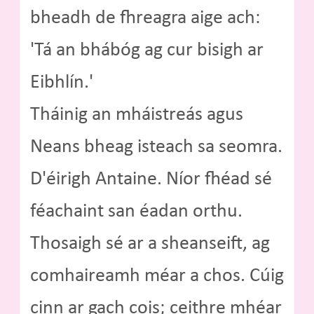
bheadh de fhreagra aige ach:
'Tá an bhábóg ag cur bisigh ar
Eibhlín.'
Tháinig an mháistreás agus
Neans bheag isteach sa seomra.
D'éirigh Antaine. Níor fhéad sé
féachaint san éadan orthu.
Thosaigh sé ar a sheanseift, ag
comhaireamh méar a chos. Cúig
cinn ar gach cois; ceithre mhéar