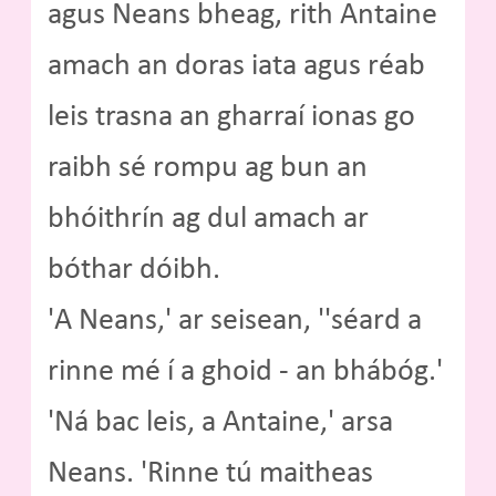
agus Neans bheag, rith Antaine
amach an doras iata agus réab
leis trasna an gharraí ionas go
raibh sé rompu ag bun an
bhóithrín ag dul amach ar
bóthar dóibh.
'A Neans,' ar seisean, ''séard a
rinne mé í a ghoid - an bhábóg.'
'Ná bac leis, a Antaine,' arsa
Neans. 'Rinne tú maitheas