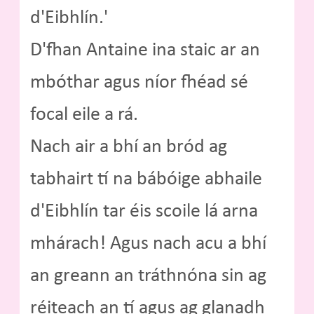
d'Eibhlín.'
D'fhan Antaine ina staic ar an
mbóthar agus níor fhéad sé
focal eile a rá.
Nach air a bhí an bród ag
tabhairt tí na bábóige abhaile
d'Eibhlín tar éis scoile lá arna
mhárach! Agus nach acu a bhí
an greann an tráthnóna sin ag
réiteach an tí agus ag glanadh