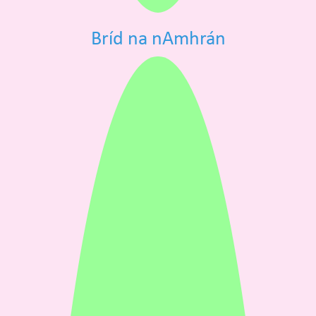
Bríd na nAmhrán