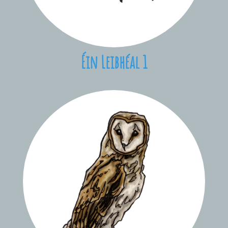
Éin Leibhéal 1