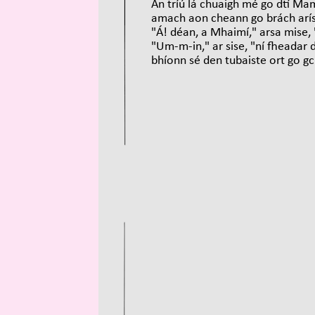
An tríú lá chuaigh mé go dtí Ma
amach aon cheann go brách arís.
"Á! déan, a Mhaimí," arsa mise,
"Um-m-in," ar sise, "ní fheadar 
bhíonn sé den tubaiste ort go gc