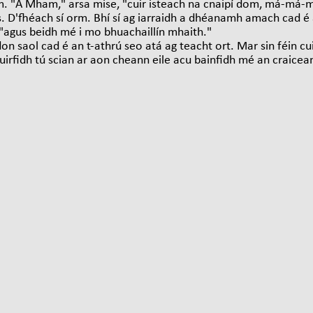
m. "A Mham," arsa mise, "cuir isteach na cnaipí dom, má-má-m
 D'fhéach sí orm. Bhí sí ag iarraidh a dhéanamh amach cad é 
 "agus beidh mé i mo bhuachaillín mhaith."
don saol cad é an t-athrú seo atá ag teacht ort. Mar sin féin c
uirfidh tú scian ar aon cheann eile acu bainfidh mé an craicea