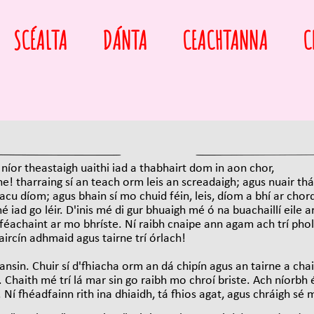
SCÉALTA
DÁNTA
CEACHTANNA
C
 níor theastaigh uaithi iad a thabhairt dom in aon chor,
e! tharraing sí an teach orm leis an screadaigh; agus nuair thá
cu díom; agus bhain sí mo chuid féin, leis, díom a bhí ar cho
é iad go léir. D'inis mé di gur bhuaigh mé ó na buachaillí eile a
éachaint ar mo bhríste. Ní raibh cnaipe ann agam ach trí pho
ircín adhmaid agus tairne trí órlach!
sin. Chuir sí d'fhiacha orm an dá chipín agus an tairne a cha
 Chaith mé trí lá mar sin go raibh mo chroí briste. Ach níorbh é
Ní fhéadfainn rith ina dhiaidh, tá fhios agat, agus chráigh sé 