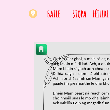
BAILE
SIOPA
FÉILIRE
Chrom sí ar ghol, a mhic ó! agus
ach bhain mé di iad. Ach, a dhuin
Mam bhain sí gach aon chnaipe a
D'fhiafraigh sí díom cá bhfuair m
Ach níor shásaimh sin Mam gan f
guaileáin greamaithe le dhá bhua
Dhein Mam beart náireach orm an
choinneáil suas le mo dhá láimh.
ach Micilín Eoin ag magadh fúm. 