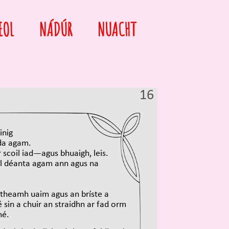
EOL
NÁDÚR
NUACHT
16
inig
rda agam.
r scoil iad—agus bhuaigh, leis.
ll déanta agam ann agus na
itheamh uaim agus an bríste a
 sin a chuir an straidhn ar fad orm
mé.