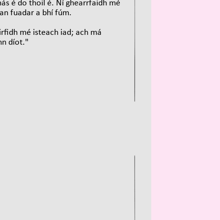
ás é do thoil é. Ní ghearrfaidh mé
an fuadar a bhí fúm.
uirfidh mé isteach iad; ach má
nn díot."