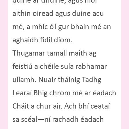
duine ar dhuine, agus níor
aithin oiread agus duine acu
mé, a mhic ó! gur bhain mé an
aghaidh fidil díom.
Thugamar tamall maith ag
feistiú a chéile sula rabhamar
ullamh. Nuair tháinig Tadhg
Learaí Bhig chrom mé ar éadach
Cháit a chur air. Ach bhí ceataí
sa scéal—ní rachadh éadach