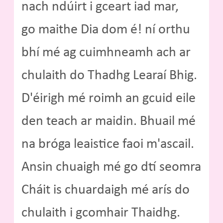
nach ndúirt i gceart iad mar,
go maithe Dia dom é! ní orthu
bhí mé ag cuimhneamh ach ar
chulaith do Thadhg Learaí Bhig.
D'éirigh mé roimh an gcuid eile
den teach ar maidin. Bhuail mé
na bróga leaistice faoi m'ascail.
Ansin chuaigh mé go dtí seomra
Cháit is chuardaigh mé arís do
chulaith i gcomhair Thaidhg.