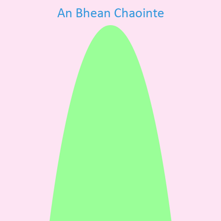
An Bhean Chaointe