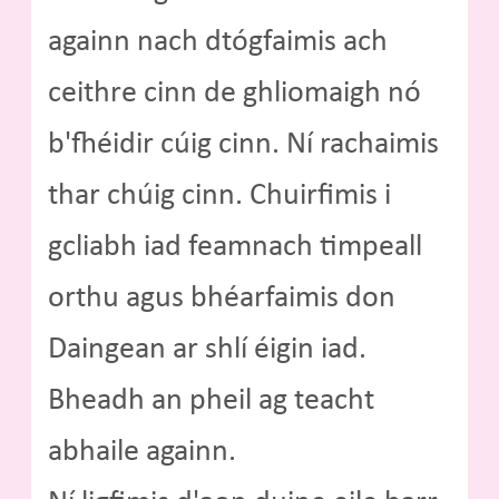
againn nach dtógfaimis ach
ceithre cinn de ghliomaigh nó
b'fhéidir cúig cinn. Ní rachaimis
thar chúig cinn. Chuirfimis i
gcliabh iad feamnach timpeall
orthu agus bhéarfaimis don
Daingean ar shlí éigin iad.
Bheadh an pheil ag teacht
abhaile againn.