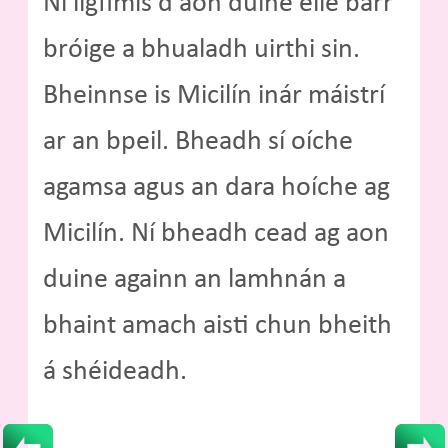
Ní ligfimis d'aon duine eile barr
bróige a bhualadh uirthi sin.
Bheinnse is Micilín inár máistrí
ar an bpeil. Bheadh sí oíche
agamsa agus an dara hoíche ag
Micilín. Ní bheadh cead ag aon
duine againn an lamhnán a
bhaint amach aisti chun bheith
á shéideadh.