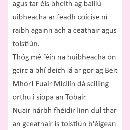
agus tar éis bheith ag bailiú
uibheacha ar feadh coicíse ní
raibh againn ach a ceathair agus
toistiún.
Thóg mé féin na huibheacha ón
gcirc a bhí deich lá ar gor ag Beit
Mhór! Fuair Micilín dá scilling
orthu i siopa an Tobair.
Nuair nárbh fhéidir linn dul thar
an gceathair is toistiún b'éigean