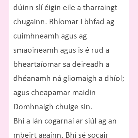
dúinn slí éigin eile a tharraingt
chugainn. Bhíomar i bhfad ag
cuimhneamh agus ag
smaoineamh agus is é rud a
bheartaíomar sa deireadh a
dhéanamh ná gliomaigh a dhíol;
agus cheapamar maidin
Domhnaigh chuige sin.
Bhí a lán cogarnaí ar siúl ag an
mbeirt againn. Bhí sé socair