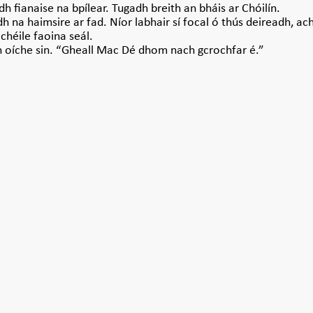
dh fianaise na bpílear. Tugadh breith an bháis ar Chóilín.
dh na haimsire ar fad. Níor labhair sí focal ó thús deireadh, ach
chéile faoina seál.
n oíche sin. “Gheall Mac Dé dhom nach gcrochfar é.”