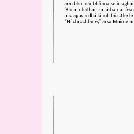
aon bhrí inár bhfianaise in aghai
‘Bhí a mháthair sa láthair ar fea
mic agus a dhá láimh fáiscthe le 
“Ní chrochfar é,” arsa Muirne a