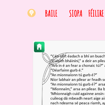
BAILE
SIOPA
FÉILIRE
“Cén sórt éadach a bhí an buacha
“Culaith bháiníní,” a deir an pílea
“Arb in é an fear a chonaic tú?” 
“Déarfainn gurb é.”
“An mionnaíonn tú gurb é?”
Níor labhair an pílear ar feadh 
“An mionnaíonn tú gurb é?” arsa 
“Mionnaím,” arsa an pílear. Ba b
‘Mhionnaigh cuid againne ansin
cuileog dá mbeadh neart aige air.
nach ndearna sé peaca riamh, ag