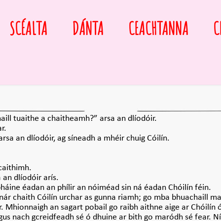
SCÉALTA
DÁNTA
CEACHTANNA
C
ill tuaithe a chaitheamh?” arsa an dlíodóir.
r.
arsa an dlíodóir, ag síneadh a mhéir chuig Cóilín.
scaithimh.
an dlíodóir arís.
háine éadan an phílir an nóiméad sin ná éadan Chóilín féin.
 nár chaith Cóilín urchar as gunna riamh; go mba bhuachaill 
 Mhionnaigh an sagart pobail go raibh aithne aige ar Chóilín ón
us nach gcreidfeadh sé ó dhuine ar bith go maródh sé fear. Ní