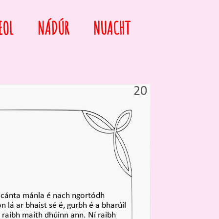
EOL
NÁDÚR
NUACHT
20
macánta mánla é nach ngortódh
 lá ar bhaist sé é, gurbh é a bharúil
 raibh maith dhúinn ann. Ní raibh