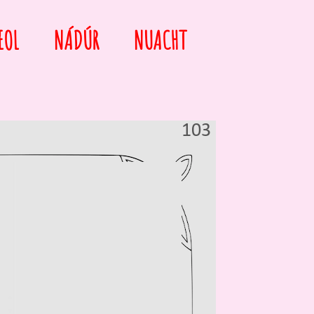
EOL
NÁDÚR
NUACHT
103