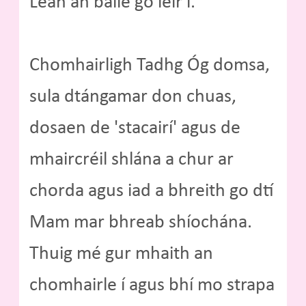
Lean an baile go léir í.
Chomhairligh Tadhg Óg domsa,
sula dtángamar don chuas,
dosaen de 'stacairí' agus de
mhaircréil shlána a chur ar
chorda agus iad a bhreith go dtí
Mam mar bhreab shíochána.
Thuig mé gur mhaith an
chomhairle í agus bhí mo strapa