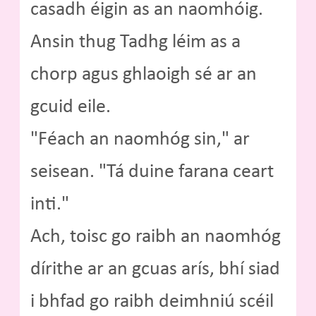
casadh éigin as an naomhóig.
Ansin thug Tadhg léim as a
chorp agus ghlaoigh sé ar an
gcuid eile.
"Féach an naomhóg sin," ar
seisean. "Tá duine farana ceart
inti."
Ach, toisc go raibh an naomhóg
dírithe ar an gcuas arís, bhí siad
i bhfad go raibh deimhniú scéil