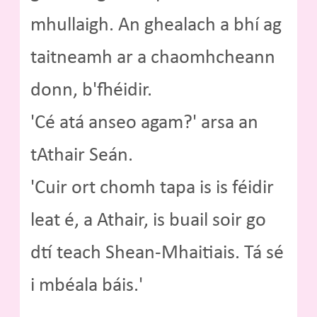
mhullaigh. An ghealach a bhí ag
taitneamh ar a chaomhcheann
donn, b'fhéidir.
'Cé atá anseo agam?' arsa an
tAthair Seán.
'Cuir ort chomh tapa is is féidir
leat é, a Athair, is buail soir go
dtí teach Shean-Mhaitiais. Tá sé
i mbéala báis.'