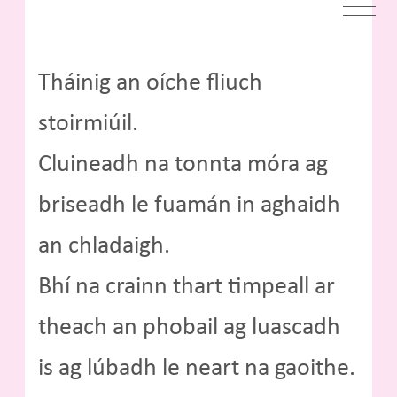
Tháinig an oíche fliuch
stoirmiúil.
Cluineadh na tonnta móra ag
briseadh le fuamán in aghaidh
an chladaigh.
Bhí na crainn thart timpeall ar
theach an phobail ag luascadh
is ag lúbadh le neart na gaoithe.