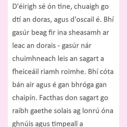
D'éirigh sé ón tine, chuaigh go
dtí an doras, agus d'oscail é. Bhí
gasúr beag fir ina sheasamh ar
leac an dorais - gasúr nár
chuimhneach leis an sagart a
fheiceáil riamh roimhe. Bhí cóta
bán air agus é gan bhróga gan
chaipín. Facthas don sagart go
raibh gaethe solais ag lonrú óna
ghnúis agus timpeall a