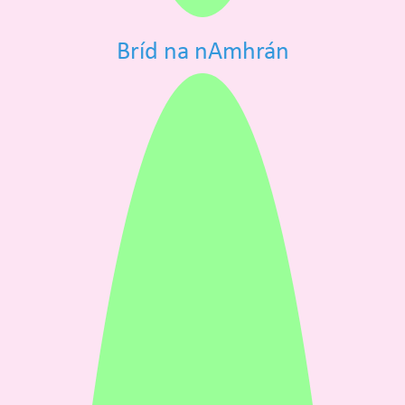
Bríd na nAmhrán