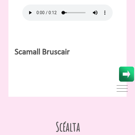
Scamall Bruscair
Scéalta