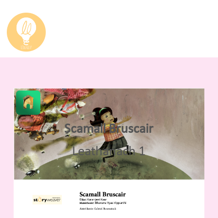
Scamall Bruscair
Leathanach 1