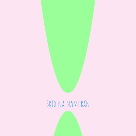
Bríd na nAmhrán