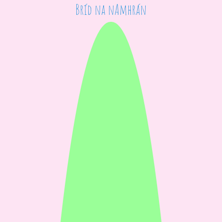
Bríd na nAmhrán