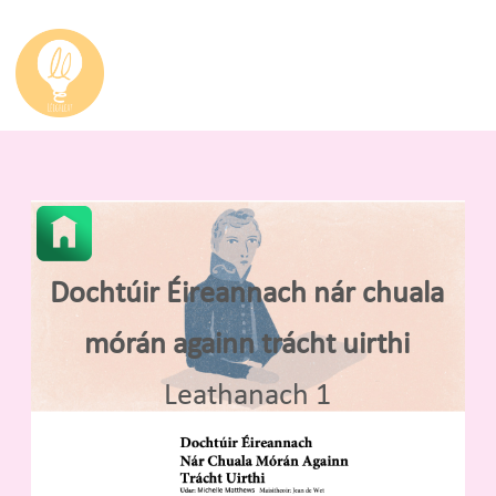
Dochtúir Éireannach nár chuala
mórán againn trácht uirthi
Leathanach 1