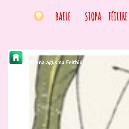
BAILE
SIOPA
FÉILIRE
Mohana agus na Feithidí